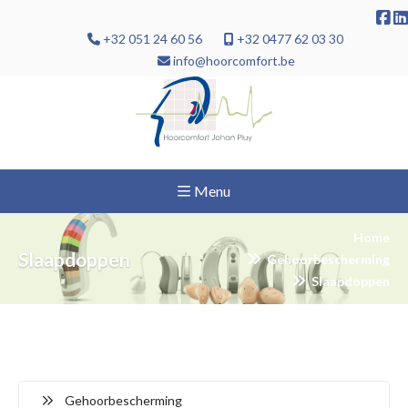
+32 051 24 60 56
+32 0477 62 03 30
info@hoorcomfort.be
Menu
Home
Slaapdoppen
Gehoorbescherming
Slaapdoppen
Gehoorbescherming