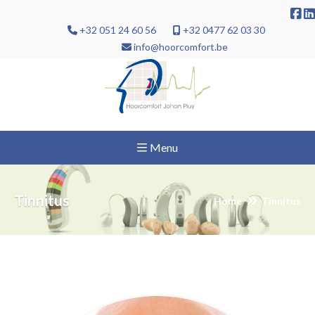
+32 051 24 60 56
+32 0477 62 03 30
info@hoorcomfort.be
Menu
Tinnitus
Home
Tinnitus