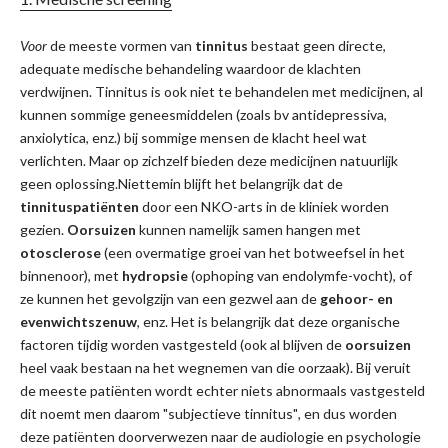
Voor
de meeste vormen van
tinnitus
bestaat geen directe,
adequate medische behandeling waardoor de klachten
verdwijnen. Tinnitus is ook niet te behandelen met medicijnen, al
kunnen sommige geneesmiddelen (zoals bv antidepressiva,
anxiolytica, enz.) bij sommige mensen de klacht heel wat
verlichten. Maar op zichzelf bieden deze medicijnen natuurlijk
geen oplossing.Niettemin blijft het belangrijk dat de
tinnituspatiënten
door een NKO-arts in de kliniek worden
gezien.
Oorsuizen
kunnen namelijk samen hangen met
otosclerose
(een overmatige groei van het botweefsel in het
binnenoor), met
hydropsie
(ophoping van endolymfe-vocht), of
ze kunnen het gevolgzijn van een gezwel aan de
gehoor- en
evenwichtszenuw
, enz. Het is belangrijk dat deze organische
factoren tijdig worden vastgesteld (ook al blijven de
oorsuizen
heel vaak bestaan na het wegnemen van die oorzaak). Bij veruit
de meeste patiënten wordt echter niets abnormaals vastgesteld
dit noemt men daarom "subjectieve tinnitus"
,
en dus worden
deze patiënten doorverwezen naar de audiologie en psychologie