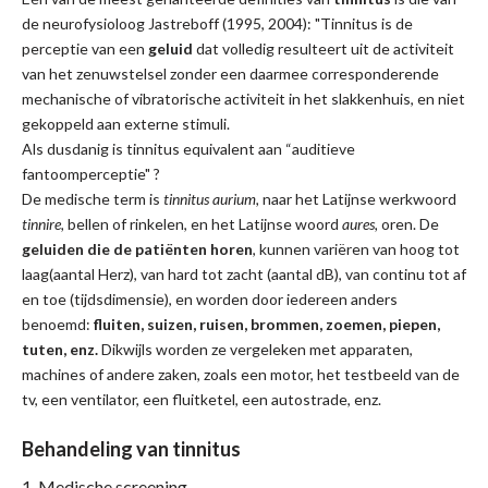
de neurofysioloog Jastreboff (1995, 2004): "Tinnitus is de
perceptie van een
geluid
dat volledig resulteert uit de activiteit
van het zenuwstelsel zonder een daarmee corresponderende
mechanische of vibratorische activiteit in het slakkenhuis, en niet
gekoppeld aan externe stimuli.
Als dusdanig is tinnitus equivalent aan “auditieve
fantoomperceptie" ?
De medische term is
tinnitus aurium,
naar het Latijnse werkwoord
tinnire,
bellen of rinkelen, en het Latijnse woord
aures,
oren. De
geluiden die de patiënten horen
, kunnen variëren van hoog tot
laag(aantal Herz), van hard tot zacht (aantal dB), van continu tot af
en toe (tijdsdimensie), en worden door iedereen anders
benoemd:
fluiten, suizen, ruisen, brommen, zoemen, piepen,
tuten, enz.
Dikwijls worden ze vergeleken met apparaten,
machines of andere zaken, zoals een motor, het testbeeld van de
tv, een ventilator, een fluitketel, een autostrade, enz.
Behandeling van tinnitus
Medische screening