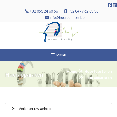
+32 051 24 60 56
+32 0477 62 03 30
info@hoorcomfort.be
Menu
Home
Hoortoestellen
Hoorapparaten
Hoorapparaten
Verbeter uw gehoor