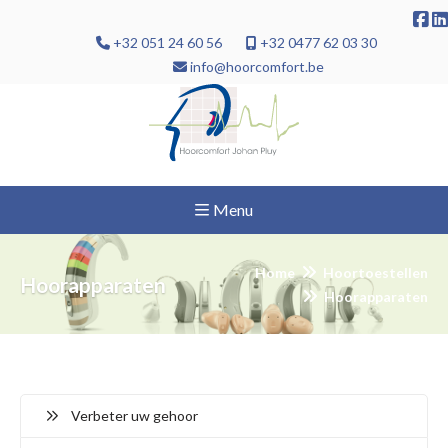
+32 051 24 60 56
+32 0477 62 03 30
info@hoorcomfort.be
Menu
Home
Hoortoestellen
Hoorapparaten
Hoorapparaten
Verbeter uw gehoor