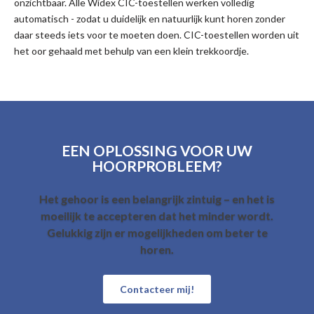
onzichtbaar. Alle Widex CIC-toestellen werken volledig
automatisch - zodat u duidelijk en natuurlijk kunt horen zonder
daar steeds iets voor te moeten doen. CIC-toestellen worden uit
het oor gehaald met behulp van een klein trekkoordje.
EEN OPLOSSING VOOR UW
HOORPROBLEEM?
Het gehoor is een belangrijk zintuig – en het is
moeilijk te accepteren dat het minder wordt.
Gelukkig zijn er mogelijkheden om beter te
horen.
Contacteer mij!